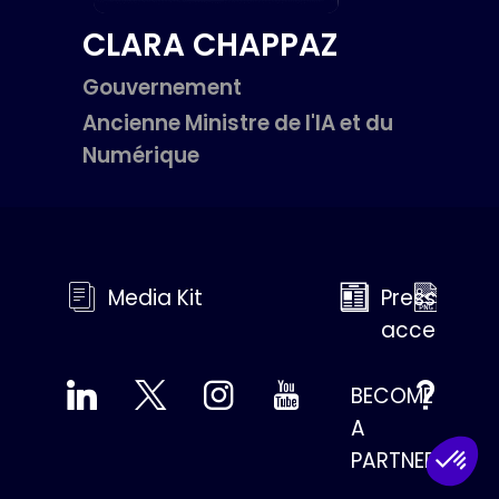
CLARA
CHAPPAZ
Gouvernement
Ancienne Ministre de l'IA et du
Numérique
Media Kit
Press
Med
access
Gall
BECOME
FAQ
A
Availa
soon!
PARTNER