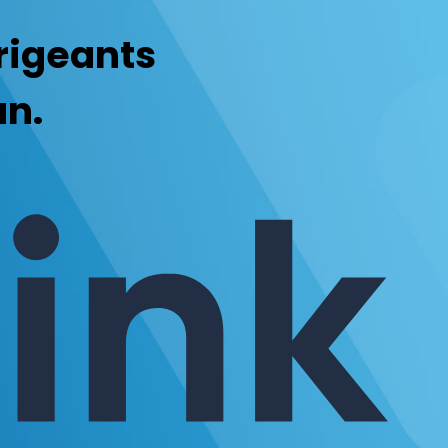
irigeants
an.