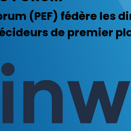
orum (PEF) fédère les d
décideurs de premier pl