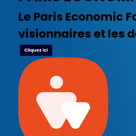
Le Paris Economic F
visionnaires et les 
Cliquez ici