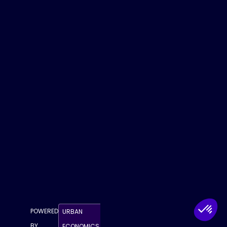
ccéder
au
replay
POWERED
URBAN
BY
ECONOMICS