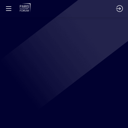
URBAN
ECONOMICS
4
déc.
2025
—
11:15
-
11:20