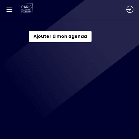
European
Ajouter à mon agenda
Third
Way
Economics
1
déc.
2026
—