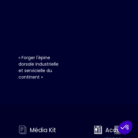
09:55
-
10:15
Vous
devez
être
« Forger l'épine
inscrit
dorsale industrielle
et
et servicielle du
connecté
continent »
pour
accéder
au
live
Inscrivez-
vous
Média Kit
Accès
Med
Déja