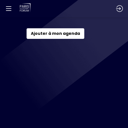
Session
Ajouter à mon agenda
d'ouverture
1
déc.
2026
—
09:00
-
09:20