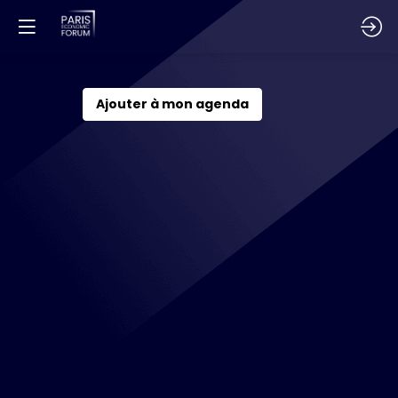
Quelle
Ajouter à mon agenda
politique
industrielle
pour
garantir
la
compétitivité