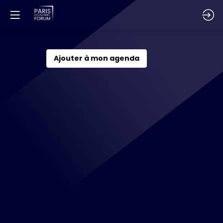
Bâtiments
Ajouter à mon agenda
et
infrastructures
durables
:
quelles
politiques