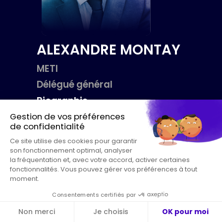
ALEXANDRE
MONTAY
METI
Délégué général
Biographie
Alexandre Montay est Délégué général du
METI, l’organisation représentant les
entreprises de taille intermédiaire
françaises. Ancien haut fonctionnaire et
spécialiste des politiques industrielles, il a
exercé plusieurs responsabilités au sein de
cabinets ministériels et dans l’administration
économique, avant de rejoindre le METI pour
porter la voix des ETI dans le débat public. Il
œuvre à renforcer la compétitivité
industrielle, l’investissement, l’innovation et