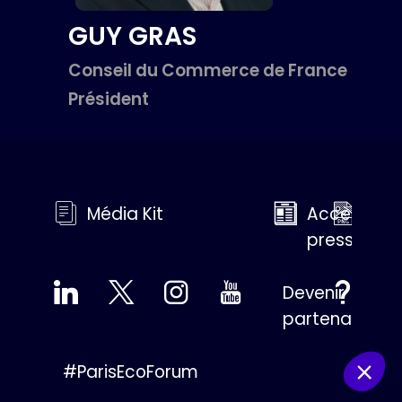
GUY
GRAS
Conseil du Commerce de France
Président
Média Kit
Accès
Med
presse
Gall
Devenir
FAQ
partenaire
#ParisEcoForum