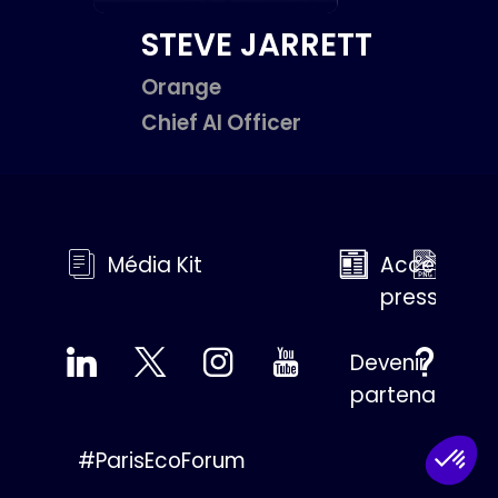
STEVE
JARRETT
Orange
Chief AI Officer
Média Kit
Accès
Med
presse
Gall
Devenir
FAQ
partenaire
#ParisEcoForum