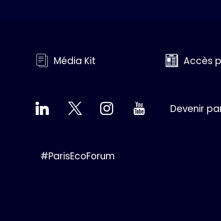
Média Kit
Accès p
Devenir pa
#ParisEcoForum