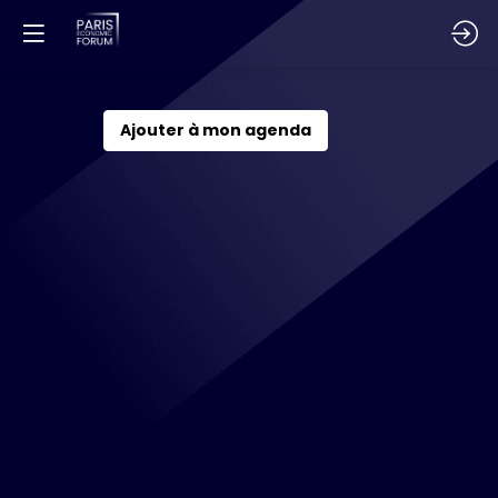
Comment
Ajouter à mon agenda
faire
de
l’IA
générative
un
levier