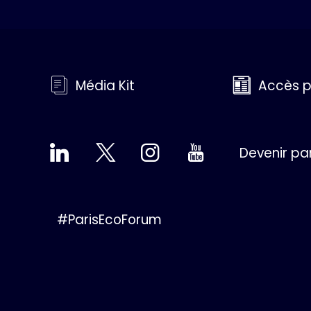
Média Kit
Accès p
Devenir pa
#ParisEcoForum