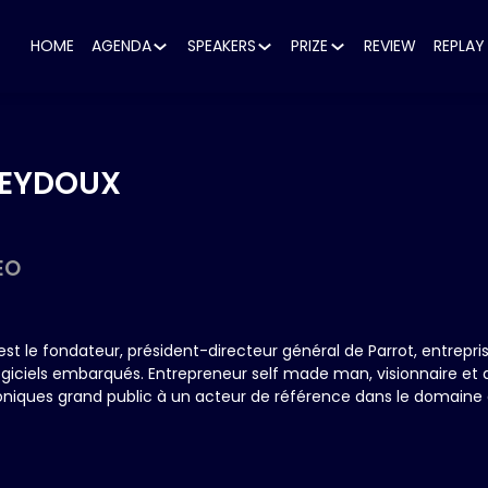
HOME
AGENDA
SPEAKERS
PRIZE
REVIEW
REPLAY
EYDOUX
EO
est le fondateur, président-directeur général de Parrot, entrepri
logiciels embarqués. Entrepreneur self made man, visionnaire et at
roniques grand public à un acteur de référence dans le domaine 