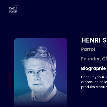
HENRI
S
Parrot
Founder, C
Biographie
HS
Henri Seydoux, 
drones, et les 
produits élect