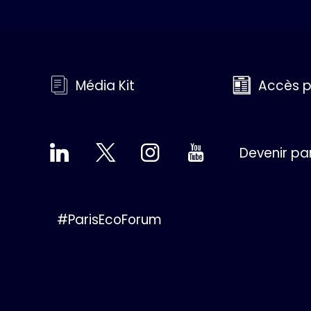
Média Kit
Accès p
Devenir pa
#ParisEcoForum